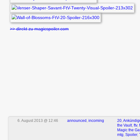
>> direkt zu magicspoiler.com
6. August 2013 @ 12:46
announced
,
incoming
20
,
Ankündig
the Vault
,
ftv
,
Magic the Ga
mtg
,
Spoiler
,