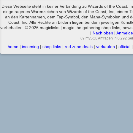
Diese Webseite steht in keiner Verbindung zu Wizards of the Coast, In
eingetragenes Warenzeichen von Wizards of the Coast, Inc, einem T
an den Kartennamen, dem Tap-Symbol, den Mana-Symbolen und den 
Coast, Inc. Alle Rechte an Bildern liegen bei dem jeweiligen Künstl
vorbehalten. © 2026 magiclinks | magic the gathering shop links, news,
|
Nach oben
|
Anmelde
69 mySQL Anfragen in 0,292 Se
home
|
incoming
|
shop links
|
red zone deals
|
verkaufen
|
official