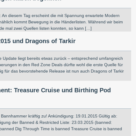
in: An diesem Tag erscheint die mit Spannung erwartete Modern
lmählich kommt Bewegung in die Händerlisten. Während wir beim
e mal zwei Quellen listen konnten, so kann […]
015 und Dragons of Tarkir
te Update liegt bereits etwas zurück – entsprechend umfangreich
uerungen in den Red Zone Deals dürfte wohl die erste Quelle für
ig für das bevorstehende Release ist nun auch Dragons of Tarkir
nt: Treasure Cruise und Birthing Pod
 Bannhammer kräftig zu! Ankündigung: 19.01.2015 Gültig ab:
igung der Banned & Restricted Liste: 23.03.2015 (banned:
n banned Dig Through Time is banned Treasure Cruise is banned