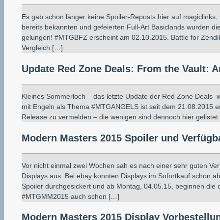
Es gab schon länger keine Spoiler-Reposts hier auf magiclinks,
bereits bekannten und gefeierten Full-Art Basiclands wurden die
gelungen! #MTGBFZ erscheint am 02.10.2015. Battle for Zendik
Vergleich […]
Update Red Zone Deals: From the Vault: 
Kleines Sommerloch – das letzte Update der Red Zone Deals w
mit Engeln als Thema #MTGANGELS ist seit dem 21.08.2015 erhä
Release zu vermelden – die wenigen sind dennoch hier geliste
Modern Masters 2015 Spoiler und Verfügba
Vor nicht einmal zwei Wochen sah es nach einer sehr guten Ve
Displays aus. Bei ebay konnten Displays im Sofortkauf schon ab
Spoiler durchgesickert und ab Montag, 04.05.15, beginnen die of
#MTGMM2015 auch schon […]
Modern Masters 2015 Display Vorbestell