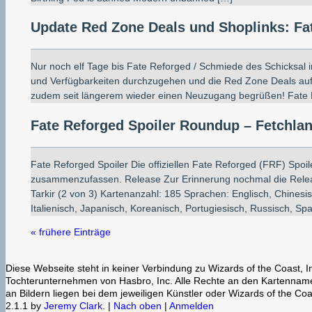
Update Red Zone Deals und Shoplinks: Fat
Nur noch elf Tage bis Fate Reforged / Schmiede des Schicksal i
und Verfügbarkeiten durchzugehen und die Red Zone Deals auf 
zudem seit längerem wieder einen Neuzugang begrüßen! Fate 
Fate Reforged Spoiler Roundup – Fetchlan
Fate Reforged Spoiler Die offiziellen Fate Reforged (FRF) Spoi
zusammenzufassen. Release Zur Erinnerung nochmal die Relea
Tarkir (2 von 3) Kartenanzahl: 185 Sprachen: Englisch, Chinesisc
Italienisch, Japanisch, Koreanisch, Portugiesisch, Russisch, Spa
« frühere Einträge
Diese Webseite steht in keiner Verbindung zu Wizards of the Coast, I
Tochterunternehmen von Hasbro, Inc. Alle Rechte an den Kartenname
an Bildern liegen bei dem jeweiligen Künstler oder Wizards of the Coas
2.1.1 by
Jeremy Clark
. |
Nach oben
|
Anmelden