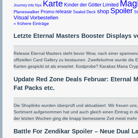
Mag
Karte
Limited
Kinder der Götter
Journey into Nyx
Spoiler
shop
release
Promo
Planeswalker
Sealed Deck
St
Visual
Vorbestellen
« frühere Einträge
Letzte Eternal Masters Booster Displays v
Release Eternal Masters steht bevor Wow, nach einer spannend
offiziellen Card Gallery zu bestaunen. Zweifelsohne wurde die Ed
Karten gespickt ist als erwartet. Kostprobe? Karakas Mana Crypt
Update Red Zone Deals Februar: Eternal M
Fat Packs etc.
Die Shoplinks wurden überprüft und aktualisiert. Wir freuen un
Sortiment aufgenommen hat und auch gleich einen Eintrag in 
der letzten Wochen ging die knapp bemessene Zeit meist mehr 
Battle For Zendikar Spoiler – Neue Dual 