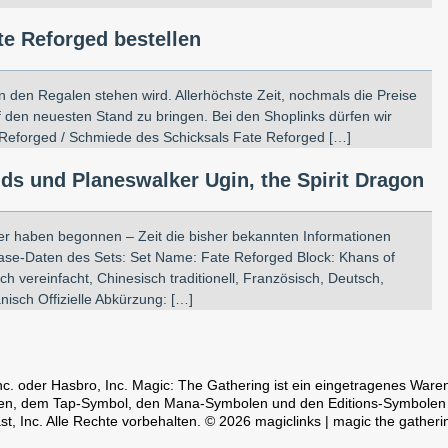
e Reforged bestellen
n den Regalen stehen wird. Allerhöchste Zeit, nochmals die Preise
den neuesten Stand zu bringen. Bei den Shoplinks dürfen wir
Reforged / Schmiede des Schicksals Fate Reforged […]
ds und Planeswalker Ugin, the Spirit Dragon
ler haben begonnen – Zeit die bisher bekannten Informationen
se-Daten des Sets: Set Name: Fate Reforged Block: Khans of
h vereinfacht, Chinesisch traditionell, Französisch, Deutsch,
nisch Offizielle Abkürzung: […]
nc. oder Hasbro, Inc. Magic: The Gathering ist ein eingetragenes Ware
n, dem Tap-Symbol, den Mana-Symbolen und den Editions-Symbolen lie
t, Inc. Alle Rechte vorbehalten. © 2026 magiclinks | magic the gatherin