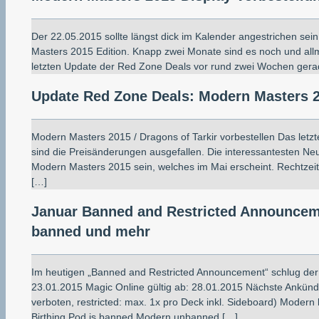
Der 22.05.2015 sollte längst dick im Kalender angestrichen se
Masters 2015 Edition. Knapp zwei Monate sind es noch und al
letzten Update der Red Zone Deals vor rund zwei Wochen gerad
Update Red Zone Deals: Modern Masters 2
Modern Masters 2015 / Dragons of Tarkir vorbestellen Das letz
sind die Preisänderungen ausgefallen. Die interessantesten Ne
Modern Masters 2015 sein, welches im Mai erscheint. Rechtzeit
[…]
Januar Banned and Restricted Announceme
banned und mehr
Im heutigen „Banned and Restricted Announcement“ schlug der
23.01.2015 Magic Online gültig ab: 28.01.2015 Nächste Ankünd
verboten, restricted: max. 1x pro Deck inkl. Sideboard) Moder
Birthing Pod is banned Modern unbanned […]