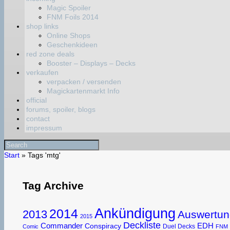
Magic Spoiler
FNM Foils 2014
shop links
Online Shops
Geschenkideen
red zone deals
Booster – Displays – Decks
verkaufen
verpacken / versenden
Magickartenmarkt Info
official
forums, spoiler, blogs
contact
impressum
Start
»
Tags 'mtg'
Tag Archive
Ankündigung
2014
2013
Auswertun
2015
Deckliste
Commander
EDH
Conspiracy
Duel Decks
Comic
FNM