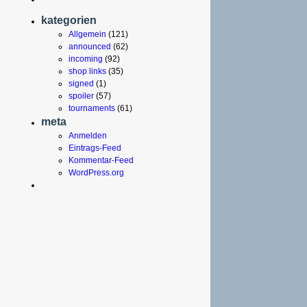
kategorien
Allgemein
(121)
announced
(62)
incoming
(92)
shop links
(35)
signed
(1)
spoiler
(57)
tournaments
(61)
meta
Anmelden
Eintrags-Feed
Kommentar-Feed
WordPress.org