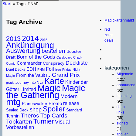
Start
»
Tags 'FNM'
Magickartenmarkt
Tag Archive
red
zone
2014
2013
2015
deals
Ankündigung
Auswertung
bestellen
Booster
Born of the Gods
Draft
Cardboard Crack
Deckliste
Commander
Conspiracy
Comic
kategorien
Foil
EDH
Duel Decks
FNM
free
Friday Night
Grand Prix
Allgemein
From the Vault
ftv
Magic
Karte
(121)
Kinder der
Journey into Nyx
gratis
Magic
announced
Magic
Limited
Götter
(62)
the Gathering
Modern
incoming
mtg
(92)
release
Promo
Planeswalker
Spoiler
shop
shop
Sealed Deck
Standard
links
Theros
Top Cards
Termin
(35)
Turnier
Topkarten
Visual
signed
Vorbestellen
(1)
spoiler