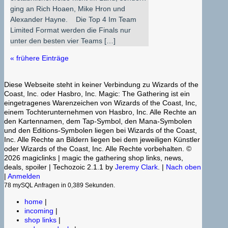
ging an Rich Hoaen, Mike Hron und
Alexander Hayne. Die Top 4 Im Team
Limited Format werden die Finals nur
unter den besten vier Teams […]
« frühere Einträge
Diese Webseite steht in keiner Verbindung zu Wizards of the
Coast, Inc. oder Hasbro, Inc. Magic: The Gathering ist ein
eingetragenes Warenzeichen von Wizards of the Coast, Inc,
einem Tochterunternehmen von Hasbro, Inc. Alle Rechte an
den Kartennamen, dem Tap-Symbol, den Mana-Symbolen
und den Editions-Symbolen liegen bei Wizards of the Coast,
Inc. Alle Rechte an Bildern liegen bei dem jeweiligen Künstler
oder Wizards of the Coast, Inc. Alle Rechte vorbehalten. ©
2026 magiclinks | magic the gathering shop links, news,
deals, spoiler | Techozoic 2.1.1 by
Jeremy Clark
. |
Nach oben
|
Anmelden
78 mySQL Anfragen in 0,389 Sekunden.
home
|
incoming
|
shop links
|