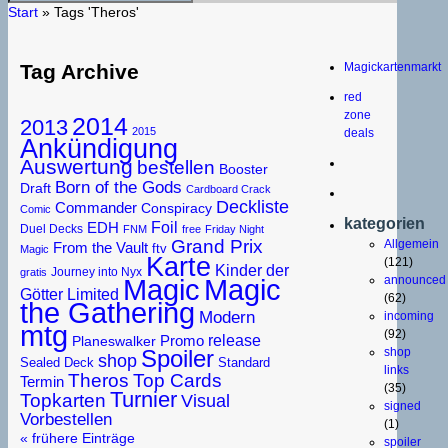
Start
»
Tags 'Theros'
Magickartenmarkt
Tag Archive
red
zone
2014
2013
2015
deals
Ankündigung
Auswertung
bestellen
Booster
Born of the Gods
Draft
Cardboard Crack
Deckliste
Commander
Conspiracy
Comic
kategorien
Foil
EDH
Duel Decks
FNM
free
Friday Night
Grand Prix
Allgemein
From the Vault
ftv
Magic
Karte
(121)
Kinder der
Journey into Nyx
gratis
Magic
announced
Magic
Limited
Götter
(62)
the Gathering
Modern
incoming
mtg
(92)
release
Promo
Planeswalker
Spoiler
shop
shop
Sealed Deck
Standard
links
Theros
Top Cards
Termin
(35)
Turnier
Topkarten
Visual
signed
Vorbestellen
(1)
« frühere Einträge
spoiler