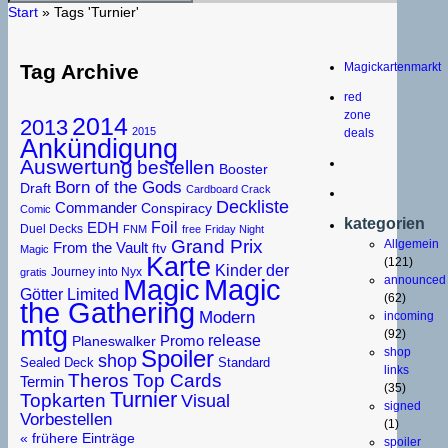
Start
»
Tags 'Turnier'
Magickartenmarkt
Tag Archive
red
zone
2014
2013
2015
deals
Ankündigung
Auswertung
bestellen
Booster
Born of the Gods
Draft
Cardboard Crack
Deckliste
Commander
Conspiracy
Comic
kategorien
Foil
EDH
Duel Decks
FNM
free
Friday Night
Grand Prix
Allgemein
From the Vault
ftv
Magic
Karte
(121)
Kinder der
Journey into Nyx
gratis
Magic
announced
Magic
Limited
Götter
(62)
the Gathering
Modern
incoming
mtg
(92)
release
Promo
Planeswalker
Spoiler
shop
shop
Sealed Deck
Standard
links
Theros
Top Cards
Termin
(35)
Turnier
Topkarten
Visual
signed
Vorbestellen
(1)
« frühere Einträge
spoiler