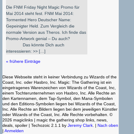
Die FNM Friday Night Magic Promo für
Mai 2014 steht fest. FNM Mai 2014:
Tormented Hero Deutscher Name:
Gepeinigter Held. Zum Vergleich die
normale Version aus Theros. Ich finde das
Promo-Artwork genial – Du auch?
Das könnte Dich auch
interessieren: >> […]
« frühere Einträge
Diese Webseite steht in keiner Verbindung zu Wizards of the
Coast, Inc. oder Hasbro, Inc. Magic: The Gathering ist ein
eingetragenes Warenzeichen von Wizards of the Coast, Inc,
einem Tochterunternehmen von Hasbro, Inc. Alle Rechte an
den Kartennamen, dem Tap-Symbol, den Mana-Symbolen
und den Editions-Symbolen liegen bei Wizards of the Coast,
Inc. Alle Rechte an Bildern liegen bei dem jeweiligen Künstler
oder Wizards of the Coast, Inc. Alle Rechte vorbehalten. ©
2026 magiclinks | magic the gathering shop links, news,
deals, spoiler | Techozoic 2.1.1 by
Jeremy Clark
. |
Nach oben
|
Anmelden