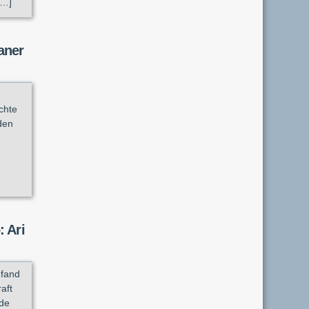
[…]
aner
m
chte
den
 Ari
 fand
aft
nde