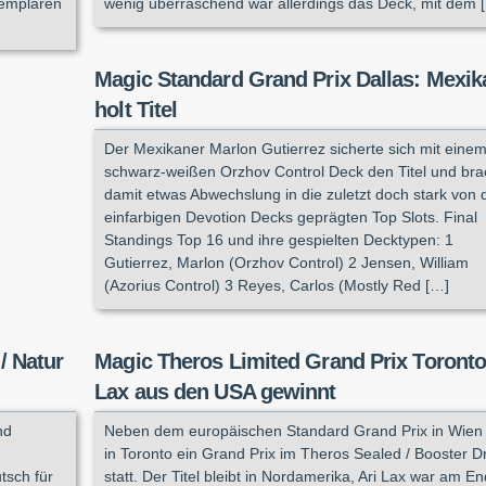
xemplaren
wenig überraschend war allerdings das Deck, mit dem 
Magic Standard Grand Prix Dallas: Mexik
holt Titel
Der Mexikaner Marlon Gutierrez sicherte sich mit eine
schwarz-weißen Orzhov Control Deck den Titel und bra
damit etwas Abwechslung in die zuletzt doch stark von 
einfarbigen Devotion Decks geprägten Top Slots. Final
Standings Top 16 und ihre gespielten Decktypen: 1
Gutierrez, Marlon (Orzhov Control) 2 Jensen, William
(Azorius Control) 3 Reyes, Carlos (Mostly Red […]
/ Natur
Magic Theros Limited Grand Prix Toronto:
Lax aus den USA gewinnt
nd
Neben dem europäischen Standard Grand Prix in Wien
in Toronto ein Grand Prix im Theros Sealed / Booster Dr
sch für
statt. Der Titel bleibt in Nordamerika, Ari Lax war am E