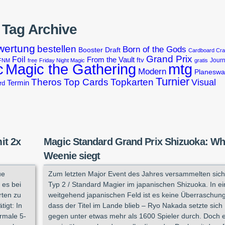
Tag Archive
wertung
bestellen
Born of the Gods
Booster Draft
Cardboard Cr
Grand Prix
Foil
From the Vault
ftv
Journ
FNM
free
Friday Night Magic
gratis
Magic the Gathering
c
mtg
Modern
Planeswa
Turnier
Theros
Top Cards
Topkarten
Visual
Termin
rd
it 2x
Magic Standard Grand Prix Shizuoka: Wh
Weenie siegt
ue
Zum letzten Major Event des Jahres versammelten sich
 es bei
Typ 2 / Standard Magier im japanischen Shizuoka. In e
rten zu
weitgehend japanischen Feld ist es keine Überraschung
tigt: In
dass der Titel im Lande blieb – Ryo Nakada setzte sich
rmale 5-
gegen unter etwas mehr als 1600 Spieler durch. Doch e