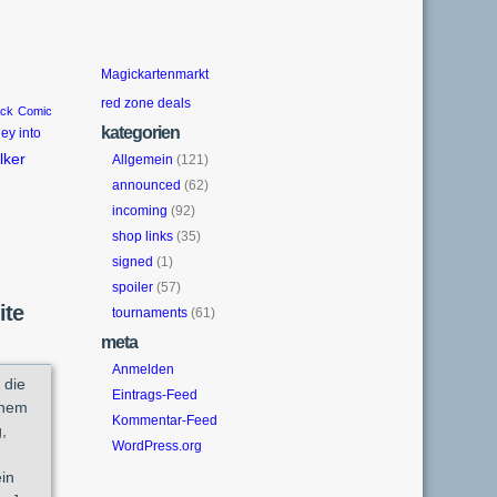
Magickartenmarkt
red zone deals
ack
Comic
kategorien
ey into
lker
Allgemein
(121)
announced
(62)
incoming
(92)
shop links
(35)
signed
(1)
spoiler
(57)
ite
tournaments
(61)
meta
Anmelden
 die
Eintrags-Feed
inem
Kommentar-Feed
,
WordPress.org
in