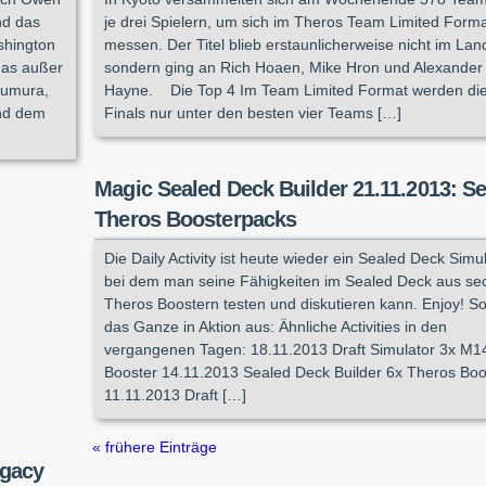
nd das
je drei Spielern, um sich im Theros Team Limited Form
shington
messen. Der Titel blieb erstaunlicherweise nicht im Lan
das außer
sondern ging an Rich Hoaen, Mike Hron und Alexander
Tsumura,
Hayne. Die Top 4 Im Team Limited Format werden di
nd dem
Finals nur unter den besten vier Teams […]
Magic Sealed Deck Builder 21.11.2013: S
Theros Boosterpacks
Die Daily Activity ist heute wieder ein Sealed Deck Simul
bei dem man seine Fähigkeiten im Sealed Deck aus se
Theros Boostern testen und diskutieren kann. Enjoy! So
das Ganze in Aktion aus: Ähnliche Activities in den
vergangenen Tagen: 18.11.2013 Draft Simulator 3x M1
Booster 14.11.2013 Sealed Deck Builder 6x Theros Boo
11.11.2013 Draft […]
« frühere Einträge
egacy