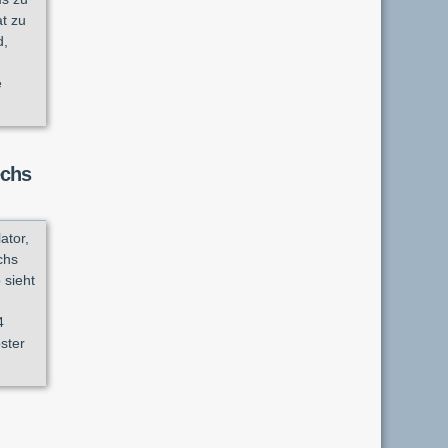
at zu
d,
e
echs
ator,
chs
 sieht
4
ster