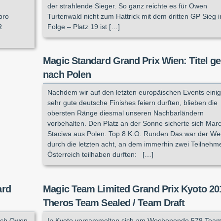
der strahlende Sieger. So ganz reichte es für Owen
pro
Turtenwald nicht zum Hattrick mit dem dritten GP Sieg i
R
Folge – Platz 19 ist […]
Magic Standard Grand Prix Wien: Titel ge
nach Polen
Nachdem wir auf den letzten europäischen Events eini
sehr gute deutsche Finishes feiern durften, blieben die
obersten Ränge diesmal unseren Nachbarländern
vorbehalten. Den Platz an der Sonne sicherte sich Marc
Staciwa aus Polen. Top 8 K.O. Runden Das war der W
durch die letzten acht, an dem immerhin zwei Teilnehm
Österreich teilhaben durften: […]
ard
Magic Team Limited Grand Prix Kyoto 20
Theros Team Sealed / Team Draft
ich Owen
In Kyoto versammelten sich am Wochenende 578 Team