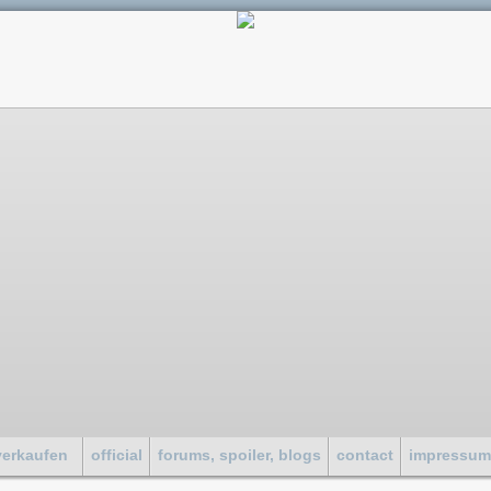
verkaufen
official
forums, spoiler, blogs
contact
impressu