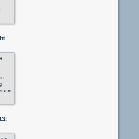
n
ht
ge
in
eg
er aus
13:
s zu