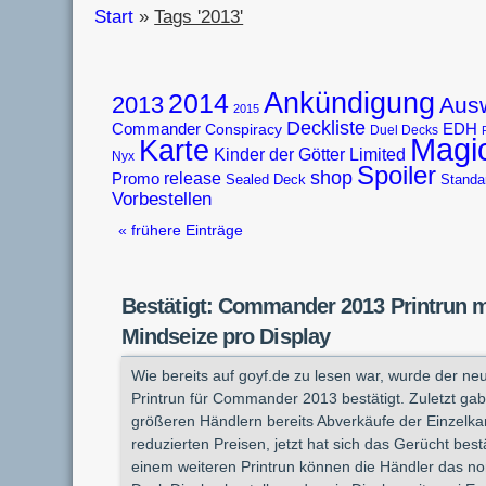
Start
»
Tags '2013'
Ankündigung
2014
2013
Aus
2015
Deckliste
Commander
EDH
Conspiracy
Duel Decks
Magi
Karte
Limited
Kinder der Götter
Nyx
Spoiler
shop
release
Promo
Sealed Deck
Standa
Vorbestellen
« frühere Einträge
Bestätigt: Commander 2013 Printrun m
Mindseize pro Display
Wie bereits auf goyf.de zu lesen war, wurde der ne
Printrun für Commander 2013 bestätigt. Zuletzt gab
größeren Händlern bereits Abverkäufe der Einzelka
reduzierten Preisen, jetzt hat sich das Gerücht bestä
einem weiteren Printrun können die Händler das no