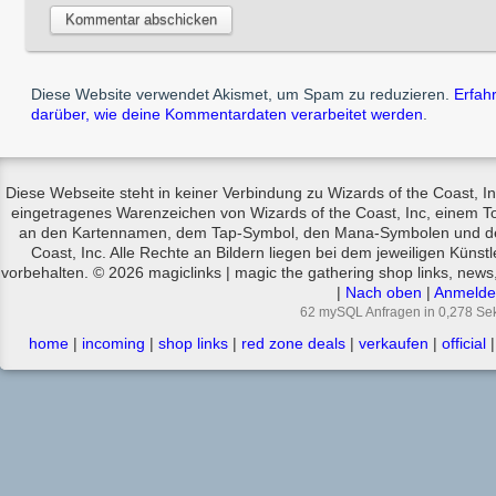
Diese Website verwendet Akismet, um Spam zu reduzieren.
Erfah
darüber, wie deine Kommentardaten verarbeitet werden
.
Diese Webseite steht in keiner Verbindung zu Wizards of the Coast, In
eingetragenes Warenzeichen von Wizards of the Coast, Inc, einem T
an den Kartennamen, dem Tap-Symbol, den Mana-Symbolen und den 
Coast, Inc. Alle Rechte an Bildern liegen bei dem jeweiligen Künstl
vorbehalten. © 2026 magiclinks | magic the gathering shop links, news,
|
Nach oben
|
Anmelde
62 mySQL Anfragen in 0,278 Se
home
|
incoming
|
shop links
|
red zone deals
|
verkaufen
|
official