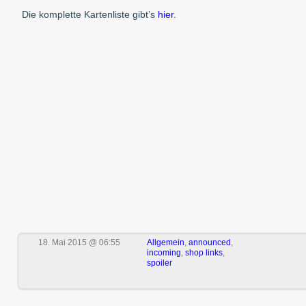
Die komplette Kartenliste gibt’s
hier
.
18. Mai 2015 @ 06:55
Allgemein
,
announced
,
incoming
,
shop links
,
spoiler