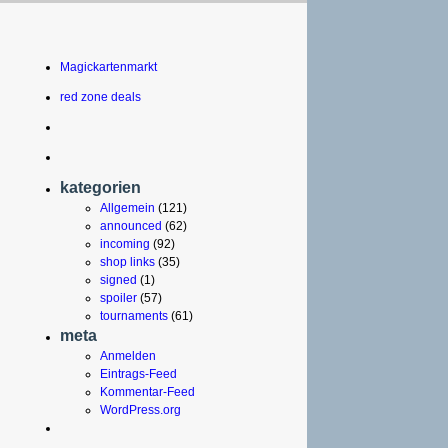
Magickartenmarkt
red zone deals
kategorien
Allgemein
(121)
announced
(62)
incoming
(92)
shop links
(35)
signed
(1)
spoiler
(57)
tournaments
(61)
meta
Anmelden
Eintrags-Feed
Kommentar-Feed
WordPress.org