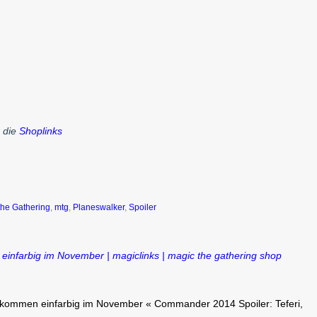
r die
Shoplinks
the Gathering
,
mtg
,
Planeswalker
,
Spoiler
farbig im November | magiclinks | magic the gathering shop
kommen einfarbig im November « Commander 2014 Spoiler: Teferi,