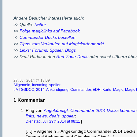
Andere Besucher interessierte auch:
>> Quelle:
twitter
>>
Folge magiclinks auf Facebook
>>
Commander Decks bestellen
>>
Tipps zum Verkaufen auf Magickartenmarkt
>>
Links: Forums, Spoiler, Blogs
>> Deal-Radar in den
Red-Zone-Deals
oder selbst stöbern übe
27. Juli 2014 @ 13:09
Allgemein
,
incoming
,
spoiler
#MTGSDCC
,
2014
,
Ankündigung
,
Commander
,
EDH
,
Karte
,
Magic
,
Magic 
1 Kommentar
Ping von
Angekündigt: Commander 2014 Decks kommen ein
links, news, deals, spoiler
:
Dienstag, Juli 29th 2014 at 08:11
|
[…] » Allgemein » Angekündigt: Commander 2014 Decks 
Temporal Archmage und Ghoulcaller Gisa […]