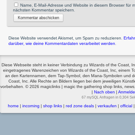
Name, E-Mail-Adresse und Website in diesem Browser für 
nächsten Kommentar speichern.
Diese Website verwendet Akismet, um Spam zu reduzieren.
Erfah
darüber, wie deine Kommentardaten verarbeitet werden
.
Diese Webseite steht in keiner Verbindung zu Wizards of the Coast, In
eingetragenes Warenzeichen von Wizards of the Coast, Inc, einem T
an den Kartennamen, dem Tap-Symbol, den Mana-Symbolen und den 
Coast, Inc. Alle Rechte an Bildern liegen bei dem jeweiligen Künstl
vorbehalten. © 2026 magiclinks | magic the gathering shop links, news,
|
Nach oben
|
Anmelde
67 mySQL Anfragen in 0,304 Se
home
|
incoming
|
shop links
|
red zone deals
|
verkaufen
|
official