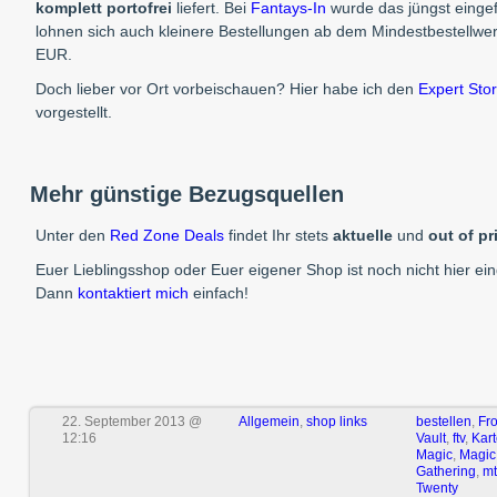
komplett portofrei
liefert. Bei
Fantays-In
wurde das jüngst eingef
lohnen sich auch kleinere Bestellungen ab dem Mindestbestellwer
EUR.
Doch lieber vor Ort vorbeischauen? Hier habe ich den
Expert Sto
vorgestellt.
Mehr günstige Bezugsquellen
Unter den
Red Zone Deals
findet Ihr stets
aktuelle
und
out of p
Euer Lieblingsshop oder Euer eigener Shop ist noch nicht hier ei
Dann
kontaktiert mich
einfach!
22. September 2013 @
Allgemein
,
shop links
bestellen
,
Fr
12:16
Vault
,
ftv
,
Kart
Magic
,
Magic
Gathering
,
mt
Twenty