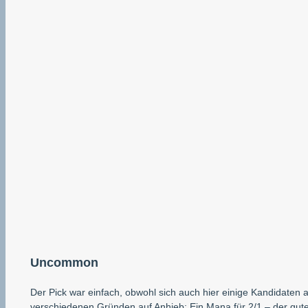
Uncommon
Der Pick war einfach, obwohl sich auch hier einige Kandidaten a
verschiedenen Gründen auf Anhieb: Ein Mana für 2/1 – der gute