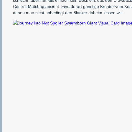
schlecht, aber mir fällt einfach kein Deck ein, das den Drawba
Control-Matchup absieht. Eine derart günstige Kreatur vom Kost
denen man nicht unbedingt den Blocker daheim lassen will.