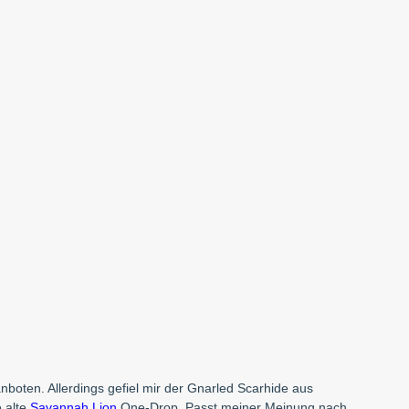
nboten. Allerdings gefiel mir der Gnarled Scarhide aus
 alte
Savannah Lion
One-Drop. Passt meiner Meinung nach