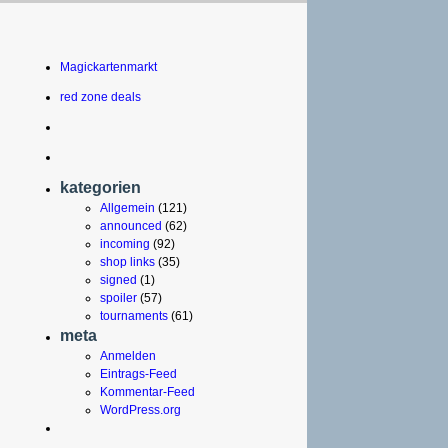
Magickartenmarkt
red zone deals
kategorien
Allgemein
(121)
announced
(62)
incoming
(92)
shop links
(35)
signed
(1)
spoiler
(57)
tournaments
(61)
meta
Anmelden
Eintrags-Feed
Kommentar-Feed
WordPress.org