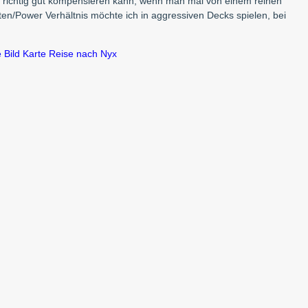
ck richtig gut kompensieren kann, wenn man mal von einem reinen
en/Power Verhältnis möchte ich in aggressiven Decks spielen, bei