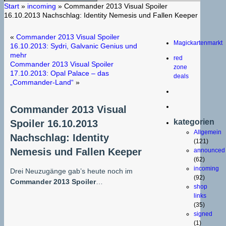
Start
»
incoming
»
Commander 2013 Visual Spoiler
16.10.2013 Nachschlag: Identity Nemesis und Fallen Keeper
«
Commander 2013 Visual Spoiler
Magickartenmarkt
16.10.2013: Sydri, Galvanic Genius und
mehr
red
Commander 2013 Visual Spoiler
zone
17.10.2013: Opal Palace – das
deals
„Commander-Land“
»
Commander 2013 Visual
kategorien
Spoiler 16.10.2013
Allgemein
Nachschlag: Identity
(121)
Nemesis und Fallen Keeper
announced
(62)
incoming
Drei Neuzugänge gab’s heute noch im
(92)
Commander 2013 Spoiler
…
shop
links
(35)
signed
(1)