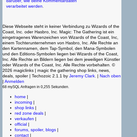
darüber, wie deine Kommentardaten
verarbeitet werden
.
Diese Webseite steht in keiner Verbindung zu Wizards of the
Coast, Inc. oder Hasbro, Inc. Magic: The Gathering ist ein
eingetragenes Warenzeichen von Wizards of the Coast, Inc,
einem Tochterunternehmen von Hasbro, Inc. Alle Rechte an
den Kartennamen, dem Tap-Symbol, den Mana-Symbolen
und den Editions-Symbolen liegen bei Wizards of the Coast,
Inc. Alle Rechte an Bildern liegen bei dem jeweiligen Künstler
oder Wizards of the Coast, Inc. Alle Rechte vorbehalten. ©
2026 magiclinks | magic the gathering shop links, news,
deals, spoiler | Techozoic 2.1.1 by
Jeremy Clark
. |
Nach oben
|
Anmelden
68 mySQL Anfragen in 0,255 Sekunden.
home
|
incoming
|
shop links
|
red zone deals
|
verkaufen
|
official
|
forums, spoiler, blogs
|
contact
|