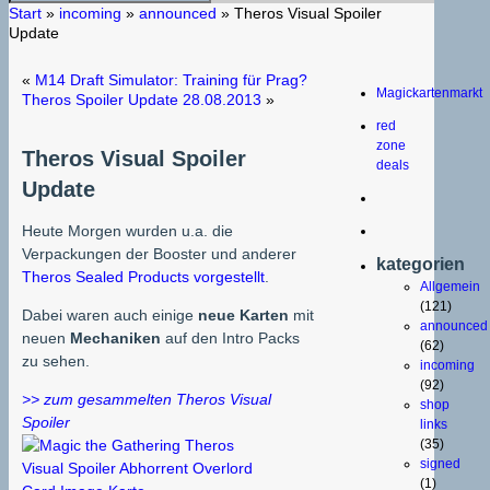
Start
»
incoming
»
announced
»
Theros Visual Spoiler
Update
«
M14 Draft Simulator: Training für Prag?
Magickartenmarkt
Theros Spoiler Update 28.08.2013
»
red
zone
Theros Visual Spoiler
deals
Update
Heute Morgen wurden u.a. die
Verpackungen der Booster und anderer
kategorien
Theros Sealed Products vorgestellt
.
Allgemein
(121)
Dabei waren auch einige
neue Karten
mit
announced
neuen
Mechaniken
auf den Intro Packs
(62)
zu sehen.
incoming
(92)
>> zum gesammelten Theros Visual
shop
Spoiler
links
(35)
signed
(1)