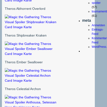
spoiler
(57)
Theros Abhorrent Overlord
tournament
(61)
meta
Anmelden
Eintrags-
Feed
Theros Shipbreaker Kraken
Kommentar
Feed
WordPress.
Theros Ember Swallower
Theros Celestial Archon