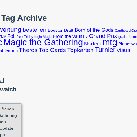
Tag Archive
wertung
bestellen
Born of the Gods
Booster Draft
Cardboard Cr
Grand Prix
Foil
From the Vault
ftv
Journ
FNM
free
Friday Night Magic
gratis
Magic the Gathering
c
mtg
Modern
Planeswa
Turnier
Theros
Top Cards
Topkarten
Visual
Termin
rd
al
ewatch
r freuen
Gathering
nen
 Update
app