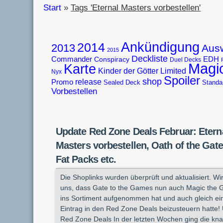
Start
»
Tags 'Eternal Masters vorbestellen'
Ankündigung
2014
2013
Aus
2015
Deckliste
Commander
EDH
Conspiracy
Duel Decks
Magi
Karte
Limited
Kinder der Götter
Nyx
Spoiler
shop
release
Promo
Sealed Deck
Standa
Vorbestellen
Update Red Zone Deals Februar: Etern
Masters vorbestellen, Oath of the Gat
Fat Packs etc.
Die Shoplinks wurden überprüft und aktualisiert. Wi
uns, dass Gate to the Games nun auch Magic the 
ins Sortiment aufgenommen hat und auch gleich ei
Eintrag in den Red Zone Deals beizusteuern hatte!
Red Zone Deals In der letzten Wochen ging die kn