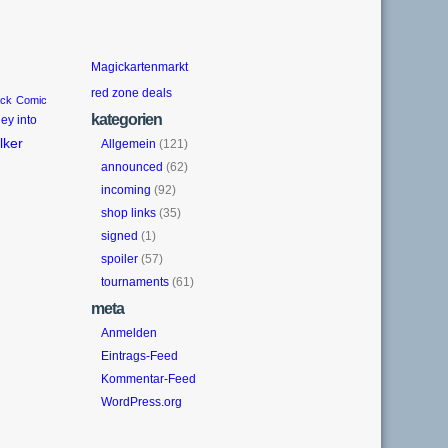
Magickartenmarkt
red zone deals
ack
Comic
kategorien
ey into
lker
Allgemein
(121)
announced
(62)
incoming
(92)
shop links
(35)
signed
(1)
spoiler
(57)
tournaments
(61)
meta
Anmelden
Eintrags-Feed
Kommentar-Feed
WordPress.org