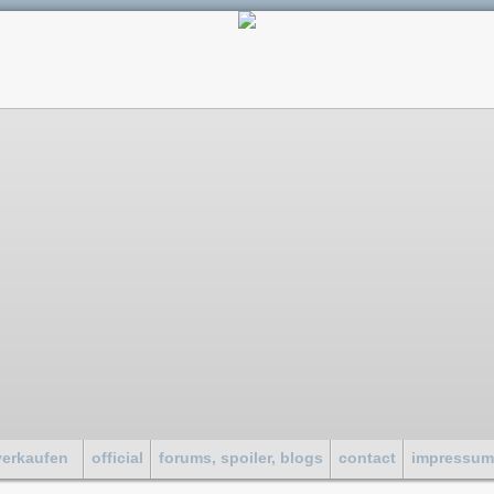
verkaufen
official
forums, spoiler, blogs
contact
impressu